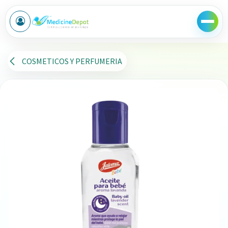
Ir al contenido
COSMETICOS Y PERFUMERIA