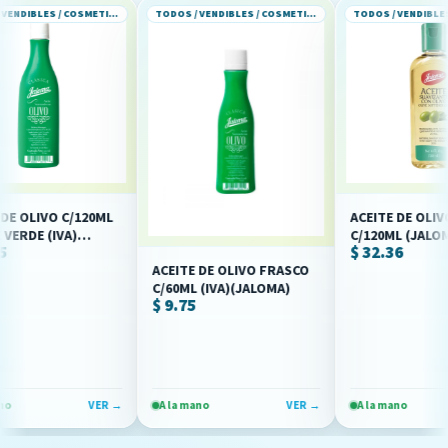
TODOS / VENDIBLES / COSMETICOS Y PERFUMERIA
TODOS / VENDIBLES / COSMETICOS Y PERFUMERIA
LIVO C/120ML
ACEITE DE OLIVO PE
E (IVA)
C/120ML (JALOMA)(I
$ 32.36
ACEITE DE OLIVO FRASCO
C/60ML (IVA)(JALOMA)
$ 9.75
VER →
A la mano
VER →
A la mano