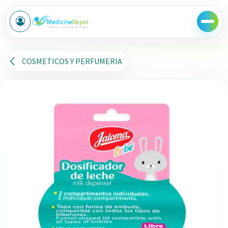
Ir al contenido
COSMETICOS Y PERFUMERIA