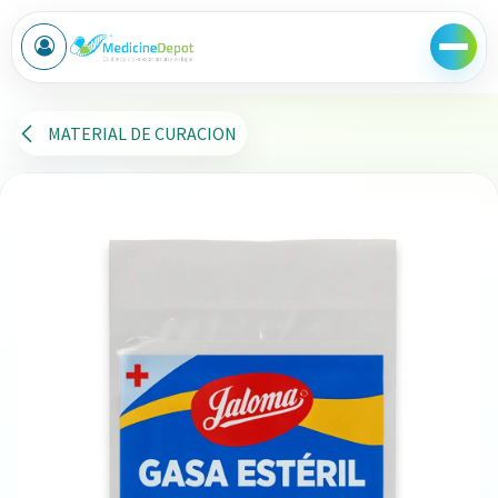
Ir al contenido
MATERIAL DE CURACION