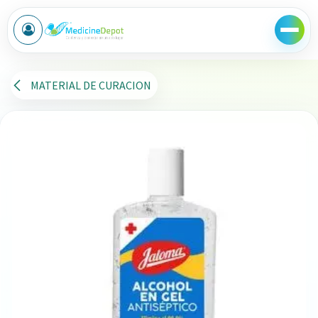
Ir al contenido
MATERIAL DE CURACION