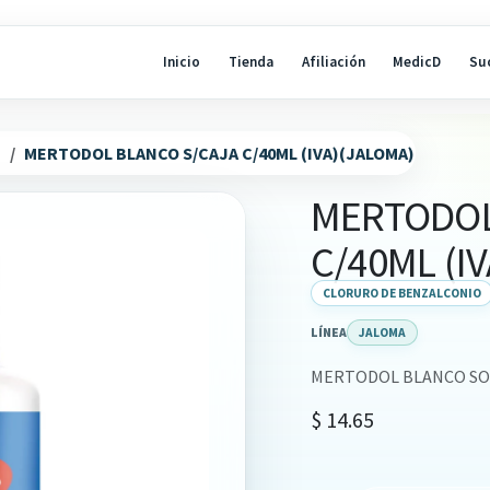
Inicio
Tienda
Afiliación
MedicD
Su
N
MERTODOL BLANCO S/CAJA C/40ML (IVA)(JALOMA)
MERTODOL
C/40ML (I
CLORURO DE BENZALCONIO
LÍNEA
JALOMA
MERTODOL BLANCO SOL
$
14.65