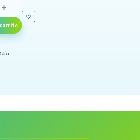
carrito
0 días