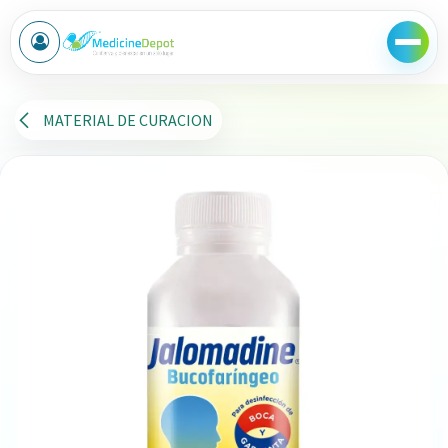
Ir al contenido
MATERIAL DE CURACION