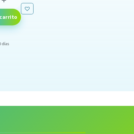
carrito
0 días