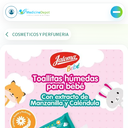
Ir al contenido
COSMETICOS Y PERFUMERIA