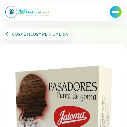
Ir al contenido
COSMETICOS Y PERFUMERIA