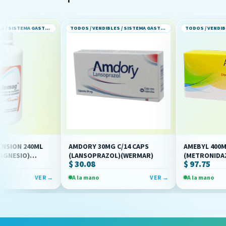
TODOS / VENDIBLES / SISTEMA GASTROINTESTINAL
TODOS / VENDIBLES / SISTEMA GASTROINTESTINAL
0ML
AMDORY 30MG C/14 CAPS
AMEBYL 400MG C/20 TA
(LANSOPRAZOL)(WERMAR)
(METRONIDAZOL/DIYOD
$ 30.08
$ 97.75
(OFFENBACH)
VER →
A la mano
VER →
A la mano