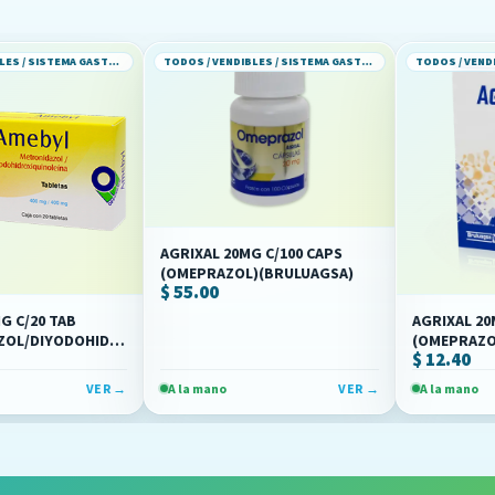
TODOS / VENDIBLES / SISTEMA GASTROINTESTINAL
TODOS / VENDIBLES / SISTEMA GASTROINTESTINAL
AGRIXAL 20MG C/100 CAPS
(OMEPRAZOL)(BRULUAGSA)
$ 55.00
B
AGRIXAL 20MG C/14 C
OHIDROXIQUINOLEINA)
(OMEPRAZOL)(BRULU
$ 12.40
VER →
A la mano
VER →
A la mano