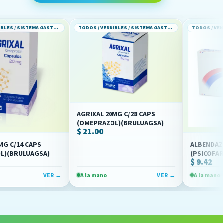
TODOS / VENDIBLES / SISTEMA GASTROINTESTINAL
TODOS / VENDIBLES / SISTEMA GASTROINTESTINAL
AGRIXAL 20MG C/28 CAPS
(OMEPRAZOL)(BRULUAGSA)
$ 21.00
APS
ALBENDAZOL 200MG 
AGSA)
(PSICOFARMA)
$ 9.42
VER →
A la mano
VER →
A la mano