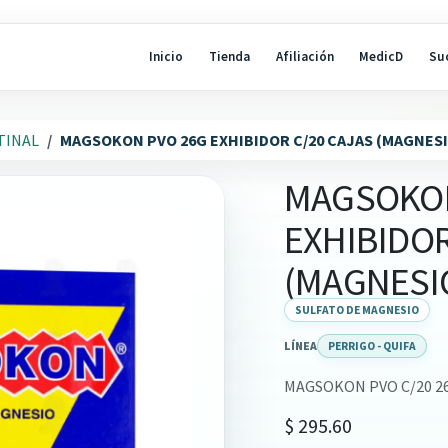
Inicio
Tienda
Afiliación
MedicD
Su
TINAL
MAGSOKON PVO 26G EXHIBIDOR C/20 CAJAS (MAGNESI
MAGSOKON
EXHIBIDOR
(MAGNESI
SULFATO DE MAGNESIO
LÍNEA
PERRIGO - QUIFA
MAGSOKON PVO C/20 2
$
295.60