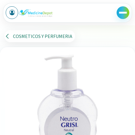
Ir al contenido
COSMETICOS Y PERFUMERIA