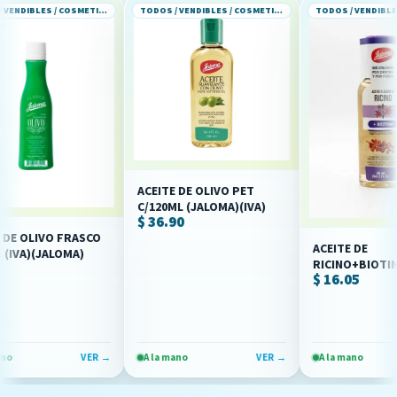
TODOS / VENDIBLES / COSMETICOS Y PERFUMERIA
TODOS / VENDIBLES / COSMETICOS Y PERFUMERIA
ACEITE DE OLIVO PET
C/120ML (JALOMA)(IVA)
$ 36.90
OLIVO FRASCO
ACEITE DE
A)(JALOMA)
RICINO+BIOTINA FC
$ 16.05
/60ML (IVA) JALOMA
VER →
A la mano
VER →
A la mano