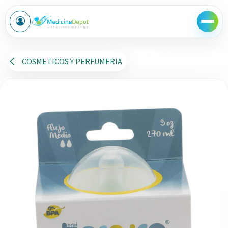
Ir al contenido
COSMETICOS Y PERFUMERIA