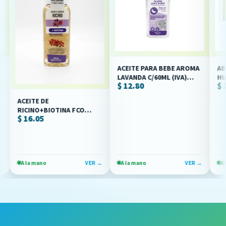
ACEITE PARA BEBE AROMA
ABSORS
LAVANDA C/60ML (IVA)
HUMEDA
$ 12.80
$ 23.2
(JALOMA)
C/120 P
CLARK)
ACEITE DE
RICINO+BIOTINA FCO
$ 16.05
/60ML (IVA) JALOMA
A la mano
VER →
A la mano
VER →
A la man