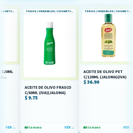
TODOS / VENDIBLES / COSMETICOS Y PERFUMERIA
TODOS / VENDIBLES / COSMETICOS Y PERFUMERIA
TODOS / VENDIBLES / COSMETICOS Y PERFUMERIA
ML
ACEITE DE OLIVO PET
C/120ML (JALOMA)(IVA)
$ 36.90
ACEITE DE OLIVO FRASCO
C/60ML (IVA)(JALOMA)
$ 9.75
ER →
A la mano
VER →
A la mano
VER →