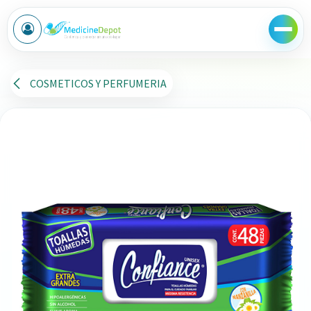
Ir al contenido
COSMETICOS Y PERFUMERIA