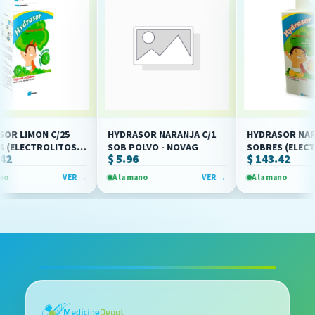
LIMON C/25
HYDRASOR NARANJA C/1
HYDRASOR NARANJA
SOB POLVO - NOVAG
SOBRES (ELECTROL
$ 5.96
$ 143.42
OVAG)
ORALES)(NOVAG)
VER →
A la mano
VER →
A la mano