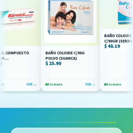
BAÑO COLOIDE SOB
C/90GR (SERRAL)
$ 48.19
COMPUESTO
BAÑO COLOIDE C/90G
POLVO (SUANCA)
$ 25.90
SONA/CLOTRIMAZOL/GENTAMICINA)
VER →
A la mano
VER →
A la mano