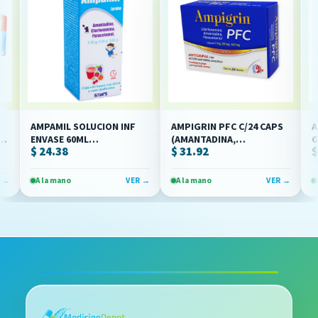
AMPAMIL SOLUCION INF
AMPIGRIN PFC C/24 CAPS
AMPIG
A/PARACETAMOL)
ENVASE 60ML
(AMANTADINA,
GOTA
$ 24.38
$ 31.92
$ 38
(AMANTADINA/CLORFENAMINA/PARACETAMOL)
CLORFENAMINA,
(AMA
(SON'S)
PARACETAMOL)(COLLINS)
(COLL
A la mano
VER →
A la mano
VER →
A la 