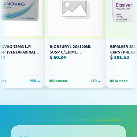
 75MG L.P.
BIONEURYL 2G/100ML
BIPALVER 150MG C
(VENLAFAXINA)
SUSP C/120ML
CAPS (PREGABALI
$ 60.34
$ 101.52
(CARBAMAZEPINA)
(MAVER)
(BIORESEARCH)
VER →
A la mano
VER →
A la mano