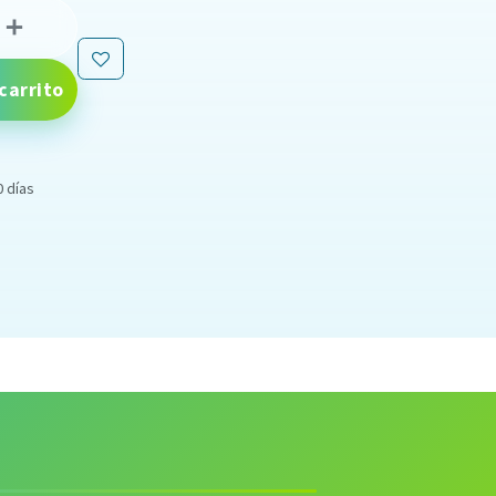
carrito
0 días