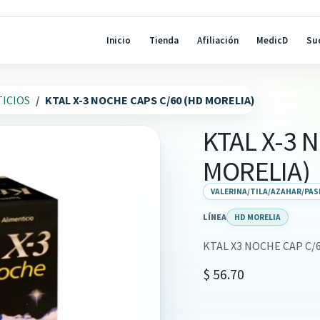
Inicio
Tienda
Afiliación
MedicD
Su
ICIOS
KTAL X-3 NOCHE CAPS C/60 (HD MORELIA)
KTAL X-3 
MORELIA)
VALERINA/TILA/AZAHAR/PA
LÍNEA
HD MORELIA
KTAL X3 NOCHE CAP C/6
$
56.70