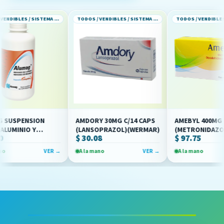
TODOS / VENDIBLES / SISTEMA GASTROINTESTINAL
TODOS / VENDIBLES / SISTEMA GASTROINTESTINAL
SPENSION
AMDORY 30MG C/14 CAPS
AMEBYL 400MG C/20
INIO Y
(LANSOPRAZOL)(WERMAR)
(METRONIDAZOL/DI
$ 30.08
$ 97.75
(NOVAG)
(OFFENBACH)
VER →
A la mano
VER →
A la mano