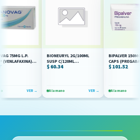
75MG L.P.
BIONEURYL 2G/100ML
BIPALVER 150MG C/2
ENLAFAXINA)
SUSP C/120ML
CAPS (PREGABALINA
$ 60.34
$ 101.52
(CARBAMAZEPINA)
(MAVER)
(BIORESEARCH)
VER →
A la mano
VER →
A la mano