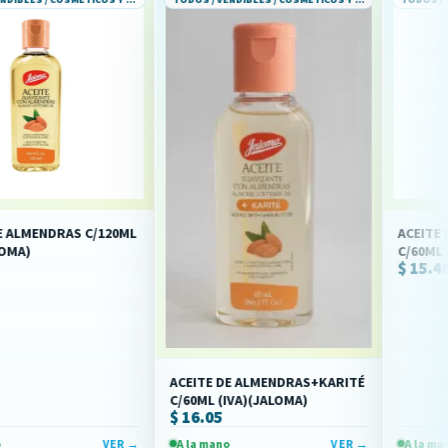
S C/120ML
ACEITE DE ARGAN F
C/60ML (IVA)(JALOM
$ 15.48
ACEITE DE ALMENDRAS+KARITÉ
C/60ML (IVA)(JALOMA)
$ 16.05
VER →
A la mano
VER →
A la mano