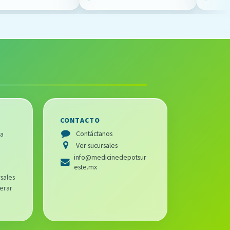
CONTACTO
Contáctanos
ra
Ver sucursales
info@medicinedepotsur
este.mx
sales
erar