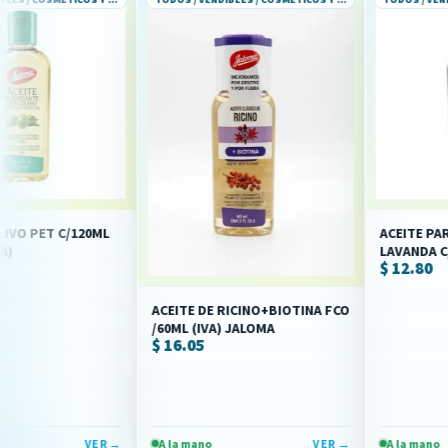
/120ML
ACEITE PARA BEBE AR
LAVANDA C/60ML (IVA)
$ 12.80
ACEITE DE RICINO+BIOTINA FCO
/60ML (IVA) JALOMA
$ 16.05
VER →
A la mano
VER →
A la mano