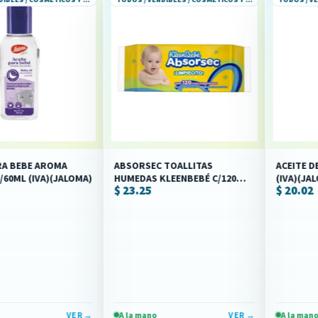
OMA
ABSORSEC TOALLITAS
ACEITE DE ALMENDRA
(JALOMA)
HUMEDAS KLEENBEBÉ C/120
(IVA)(JALOMA)
$ 23.25
$ 20.02
PZS (IVA)(KIMBERLY-CLARK)
VER →
A la mano
VER →
A la mano