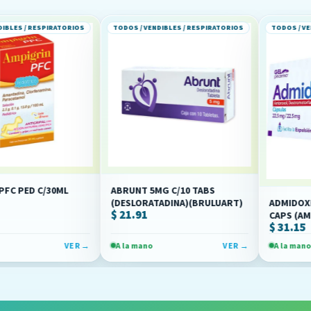
SPIRATORIOS
TODOS / VENDIBLES / RESPIRATORIOS
TODOS / VENDIBLES / R
/30ML
ABRUNT 5MG C/10 TABS
ADMIDOXIL 22.5/22
(DESLORATADINA)(BRULUART)
$ 21.91
CAPS (AMBROXOL,
FENAMINA/PARACETAMOL)
$ 31.15
DEXTROMETORFAN
(GELPHARMA)
VER →
A la mano
VER →
A la mano