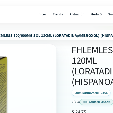
Inicio
Tienda
Afiliación
MedicD
Su
EMLESS 100/600MG SOL 120ML (LORATADINA/AMBROXOL) (HIS
FHLEMLES
120ML
(LORATAD
(HISPANO
LORATADINA/AMBROXOL
LÍNEA
HISPANOAMERICANA
$
24.75