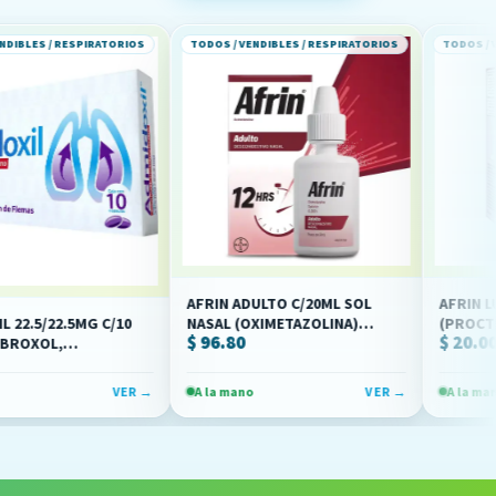
ESPIRATORIOS
TODOS / VENDIBLES / RESPIRATORIOS
TODOS / VENDIBLES /
AFRIN ADULTO C/20ML SOL
AFRIN LUB AD SOL
.5MG C/10
NASAL (OXIMETAZOLINA)
(PROCTER)
$ 96.80
$ 20.00
(PROCTER)
O)
VER →
A la mano
VER →
A la mano