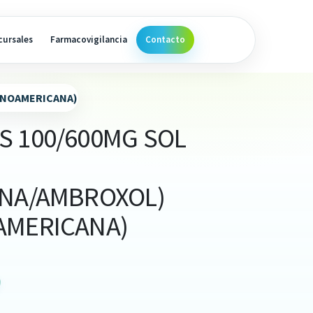
cursales
Farmacovigilancia
Contacto
PANOAMERICANA)
S 100/600MG SOL
INA/AMBROXOL)
AMERICANA)