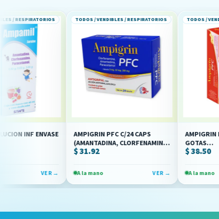
IRATORIOS
TODOS / VENDIBLES / RESPIRATORIOS
TODOS / VENDIBLES / RE
F ENVASE
AMPIGRIN PFC C/24 CAPS
AMPIGRIN PFC PED C
(AMANTADINA, CLORFENAMINA,
GOTAS
$ 31.92
$ 38.50
NAMINA/PARACETAMOL)
PARACETAMOL)(COLLINS)
(AMANTADINA/CLOR
(COLLINS)
VER →
A la mano
VER →
A la mano