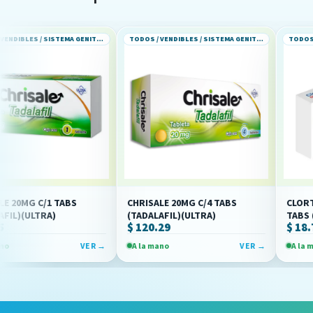
TODOS / VENDIBLES / SISTEMA GENITOURINARIO
TODOS / VENDIBLES / SISTEMA GENITOURINARIO
1 TABS
CHRISALE 20MG C/4 TABS
CLORTALIDONA 5
A)
(TADALAFIL)(ULTRA)
TABS (ALPHARMA
$ 120.29
$ 18.71
VER →
A la mano
VER →
A la mano