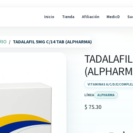
Inicio
Tienda
Afiliación
MedicD
Su
RIO
TADALAFIL 5MG C/14 TAB (ALPHARMA)
TADALAFIL
(ALPHARM
VITAMINAS A/C/D/E/COMPLEJ
LÍNEA
ALPHARMA
$
75.30