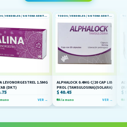
TODOS / VENDIBLES / SISTEMA GENITOURINARIO
TODOS / VENDIBLES / SISTEMA GENITOURINARIO
GESTREL 1.5MG
ALPHALOCK 0.4MG C/20 CAP LIB
ALVISVER 60M
PROL (TAMSULOSINA)(SOLARA)
(RALOXIFENO)
$ 40.45
$ 98.75
VER →
A la mano
VER →
A la mano