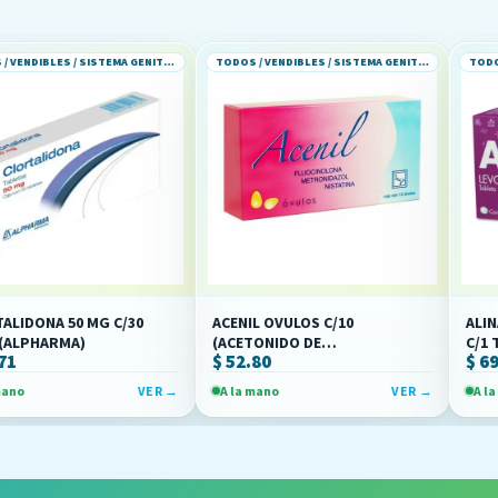
TODOS / VENDIBLES / SISTEMA GENITOURINARIO
TODOS / VENDIBLES / SISTEMA GENITOURINARIO
0 MG C/30
ACENIL OVULOS C/10
ALINA LEVONOR
)
(ACETONIDO DE
C/1 TAB (DKT)
$ 52.80
$ 69.75
FLUOCINOLONA/METRONIDAZOL/NISTANTINA)
(TOCOGINO)
VER →
A la mano
VER →
A la mano