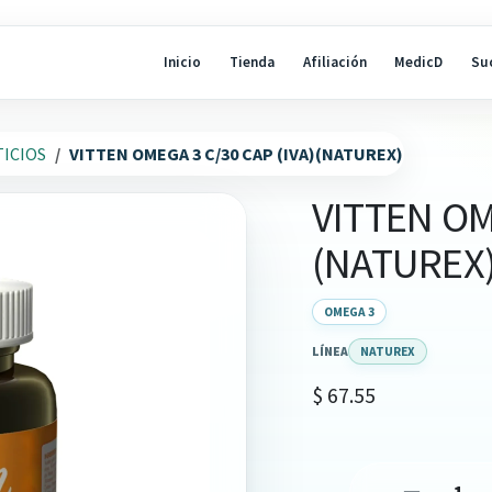
Inicio
Tienda
Afiliación
MedicD
Su
ICIOS
VITTEN OMEGA 3 C/30 CAP (IVA)(NATUREX)
VITTEN OM
(NATUREX
OMEGA 3
LÍNEA
NATUREX
$
67.55