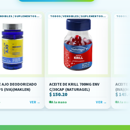
TODOS / VENDIBLES / SUPLEMENTOS ALIMENTICIOS
TODOS / VENDIBLES / SUPLEMENTOS ALIMENTICIOS
DORIZADO
ACEITE DE KRILL 700MG ENV
ACEITE DE KRILL C
AKLEN)
C/30CAP (NATURAGEL)
(IVA)(MAKLEN)
$ 150.20
$ 145.45
VER →
A la mano
VER →
A la mano