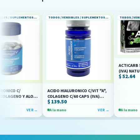
TODOS / VENDIBLES / SUPLEMENTOS ALIMENTICIOS
TODOS / VENDIBLES / SUPLEMENTOS ALIMENTICIOS
ACTICARB 500 MG C/3
(IVA) NATUTECH
$ 52.64
ACIDO HIALURONICO C/VIT "A",
 Y ALOE
COLAGENO C/60 CAPS (IVA)
$ 139.50
VA)
(MAKLEN)
VER →
A la mano
VER →
A la mano