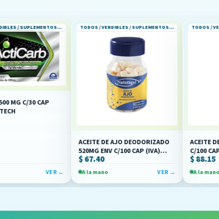
TODOS / VENDIBLES / SUPLEMENTOS ALIMENTICIOS
TODOS / VENDIBLES / SUPLEMENTOS ALIMENTICIOS
0 CAP
ACEITE DE AJO DEODORIZADO
ACEITE DE AJO DEO
520MG ENV C/100 CAP (IVA)
C/100 CAPS (IVA)(M
$ 67.40
$ 88.15
(NATURAGEL)
VER →
A la mano
VER →
A la mano