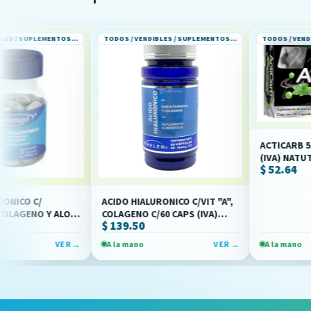
TODOS / VENDIBLES / SUPLEMENTOS ALIMENTICIOS
TODOS / VENDIBLES / SUPLEMENTOS ALIMENTICIOS
ACTICARB 500 MG C/30 
(IVA) NATUTECH
$ 52.64
ACIDO HIALURONICO C/VIT "A",
 ALOE
COLAGENO C/60 CAPS (IVA)
$ 139.50
)
(MAKLEN)
VER →
A la mano
VER →
A la mano