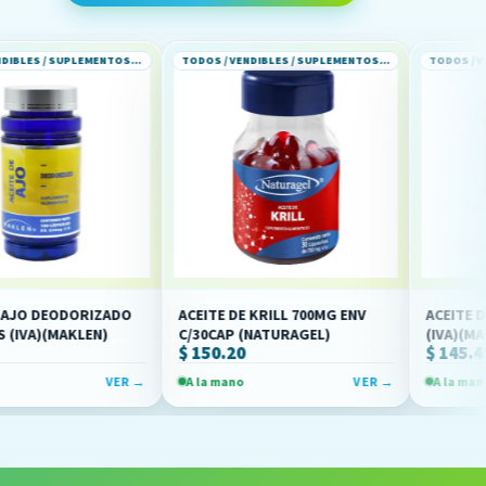
TODOS / VENDIBLES / SUPLEMENTOS ALIMENTICIOS
TODOS / VENDIBLES / SUPLEMENTOS ALIMENTICIOS
ORIZADO
ACEITE DE KRILL 700MG ENV
ACEITE DE KRILL C/3
LEN)
C/30CAP (NATURAGEL)
(IVA)(MAKLEN)
$ 150.20
$ 145.45
VER →
A la mano
VER →
A la mano