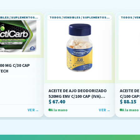
TODOS / VENDIBLES / SUPLEMENTOS ALIMENTICIOS
TODOS / VENDIBLES / SUPLEMENTOS ALIMENTICIOS
CAP
ACEITE DE AJO DEODORIZADO
ACEITE DE AJO DEOD
520MG ENV C/100 CAP (IVA)
C/100 CAPS (IVA)(MAK
$ 67.40
$ 88.15
(NATURAGEL)
VER →
A la mano
VER →
A la mano