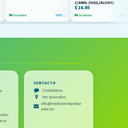
C/60ML (IVA)(JALOMA)
$ 16.05
no
VER →
A la mano
VER →
A la 
CONTACTO
Contáctanos
ra
Ver sucursales
info@medicinedepotsur
este.mx
sales
erar