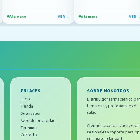
o
VER →
A la mano
VER →
A la ma
ENLACES
SOBRE NOSOTROS
Inicio
Distribuidor farmacéutico pa
farmacias y profesionales de
Tienda
salud.
Sucursales
Aviso de privacidad
Atención especializada, sucur
Terminos
regionales y soporte para op
Contacto
con mayor claridad.