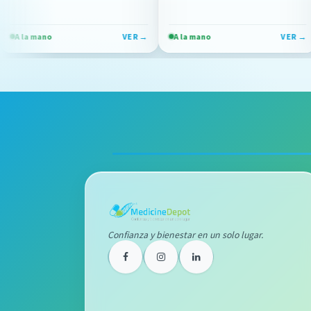
VER →
A la mano
VER →
A la man
Confianza y bienestar en un solo lugar.