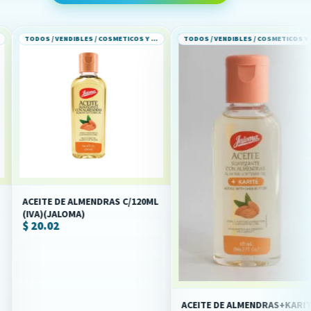
TODOS / VENDIBLES / COSMETICOS Y PERFUMERIA
TODOS / VENDIBLES / COSMETICOS Y PERFUMERIA
 DE ALMENDRAS C/120ML
ACEIT
ALOMA)
C/60M
2
$ 15.
ACEITE DE ALMENDRAS+KARITÉ