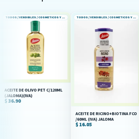
TODOS / VENDIBLES / COSMETICOS Y PERFUMERIA
TODOS / VENDIBLES / COSMETICOS Y PERFUMERIA
 OLIVO PET C/120ML
ACEITE 
IVA)
LAVANDA 
$ 12.80
ACEITE DE RICINO+BIOTINA FCO
/60ML (IVA) JALOMA
$ 16.05