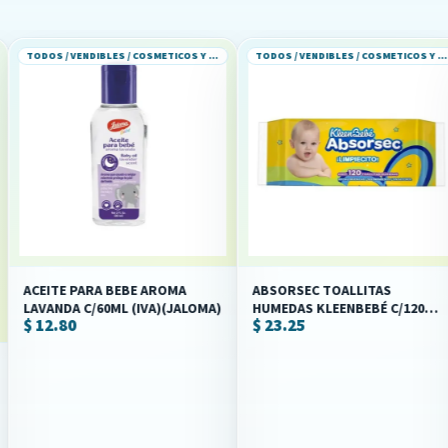
TODOS / VENDIBLES / COSMETICOS Y PERFUMERIA
TODOS / VENDIBLES / COSMETICOS Y PERFUMERIA
PARA BEBE AROMA
ABSORSEC TOALLITAS
ACEITE
C/60ML (IVA)(JALOMA)
HUMEDAS KLEENBEBÉ C/120
(IVA)(J
$ 23.25
$ 20.0
PZS (IVA)(KIMBERLY-CLARK)