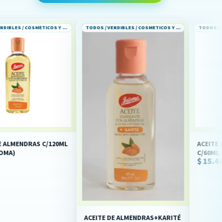
TODOS / VENDIBLES / COSMETICOS Y PERFUMERIA
TODOS / VENDIBLES / COSMETICOS Y PERFUMERIA
S C/120ML
ACEITE DE ARGAN 
C/60ML (IVA)(JALOM
$ 15.48
ACEITE DE ALMENDRAS+KARITÉ