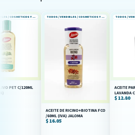
TODOS / VENDIBLES / COSMETICOS Y PERFUMERIA
TODOS / VENDIBLES / COSMETICOS Y PERFUMERIA
/120ML
ACEITE PARA BEBE AR
LAVANDA C/60ML (IVA)
$ 12.80
ACEITE DE RICINO+BIOTINA FCO
/60ML (IVA) JALOMA
$ 16.05