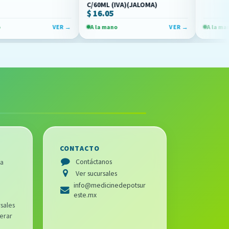
C/60ML (IVA)(JALOMA)
$ 16.05
VER →
A la mano
VER →
A la mano
CONTACTO
Contáctanos
ra
Ver sucursales
info@medicinedepotsur
este.mx
sales
erar