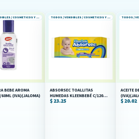
TODOS / VENDIBLES / COSMETICOS Y PERFUMERIA
TODOS / VENDIBLES / COSMETICOS Y PERFUMERIA
OMA
ABSORSEC TOALLITAS
ACEITE DE ALMENDRA
(JALOMA)
HUMEDAS KLEENBEBÉ C/120
(IVA)(JALOMA)
$ 23.25
$ 20.02
PZS (IVA)(KIMBERLY-CLARK)