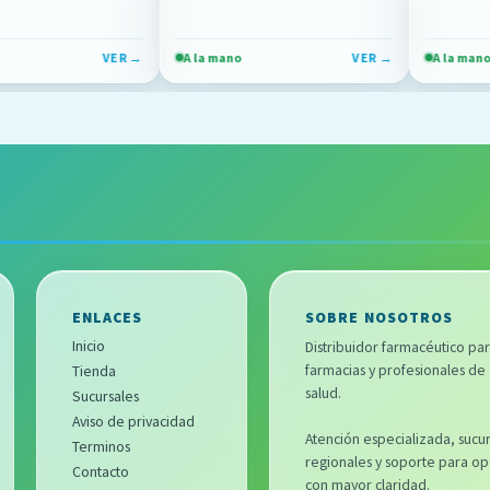
VER →
A la mano
VER →
A la mano
ENLACES
SOBRE NOSOTROS
Inicio
Distribuidor farmacéutico pa
farmacias y profesionales de
Tienda
salud.
Sucursales
Aviso de privacidad
Atención especializada, sucur
Terminos
regionales y soporte para op
Contacto
con mayor claridad.