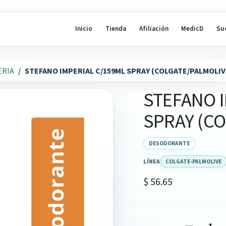
Inicio
Tienda
Afiliación
MedicD
Su
ERIA
STEFANO IMPERIAL C/159ML SPRAY (COLGATE/PALMOLIV
STEFANO I
SPRAY (C
DESODORANTE
LÍNEA
COLGATE-PALMOLIVE
$
56.65