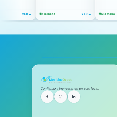
VER →
A la mano
VER →
A la mano
Confianza y bienestar en un solo lugar.