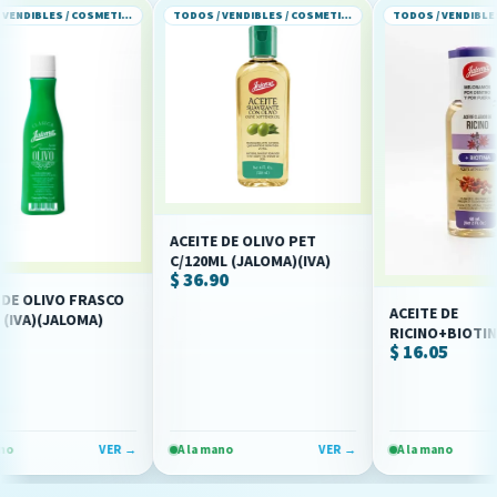
TODOS / VENDIBLES / COSMETICOS Y PERFUMERIA
TODOS / VENDIBLES / COSMETICOS Y PERFUMERIA
ACEITE DE OLIVO PET
C/120ML (JALOMA)(IVA)
$ 36.90
OLIVO FRASCO
ACEITE DE
A)(JALOMA)
RICINO+BIOTINA FC
$ 16.05
/60ML (IVA) JALOMA
VER →
A la mano
VER →
A la mano