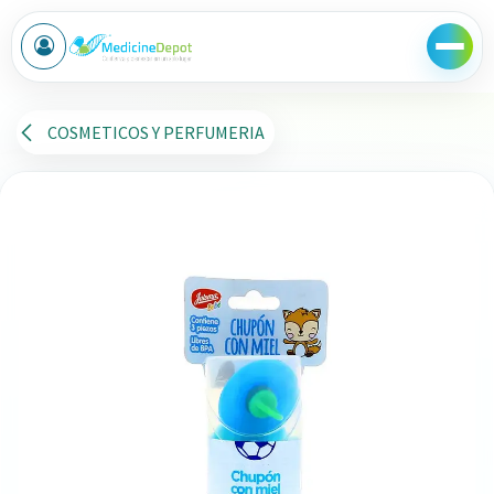
Ir al contenido
COSMETICOS Y PERFUMERIA