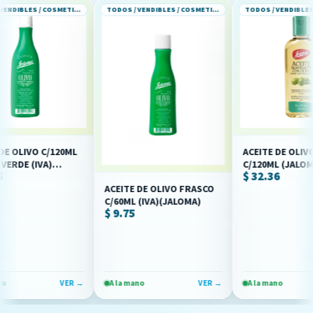
TODOS / VENDIBLES / COSMETICOS Y PERFUMERIA
TODOS / VENDIBLES / COSMETICOS Y PERFUMERIA
LIVO C/120ML
ACEITE DE OLIVO PET
 (IVA)
C/120ML (JALOMA)(IV
$ 32.36
ACEITE DE OLIVO FRASCO
C/60ML (IVA)(JALOMA)
$ 9.75
VER →
A la mano
VER →
A la mano