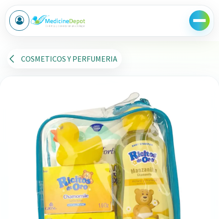
Ir al contenido
COSMETICOS Y PERFUMERIA