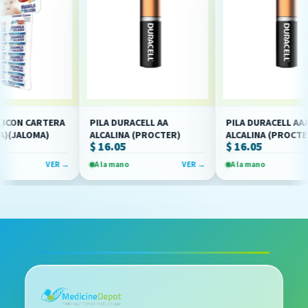
CON CARTERA
PILA DURACELL AA
PILA DURACELL AAA
)(JALOMA)
ALCALINA (PROCTER)
ALCALINA (PROCTER)
$ 16.05
$ 16.05
VER →
A la mano
VER →
A la mano