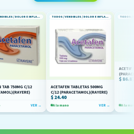
TODOS / VENDIBLES / DOLOR E INFLAMACION
TODOS / VENDIBLES / DOLOR E INFLAMACION
ACETIF SI SOL INY
(PARACETAMOL)(N
$ 86.87
G C/12
ACETAFEN TABLETAS 500MG
YERE)
C/12 (PARACETAMOL)(RAYERE)
$ 24.40
VER →
A la mano
VER →
A la mano