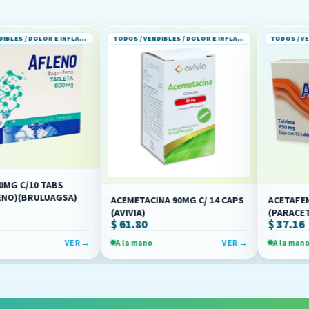
TODOS / VENDIBLES / DOLOR E INFLAMACION
TODOS / VENDIBLES / DOLOR E INFLAMACION
TABS
UAGSA)
ACEMETACINA 90MG C/ 14 CAPS
ACETAFEN TAB 750M
(AVIVIA)
(PARACETAMOL)(RA
$ 61.80
$ 37.16
VER →
A la mano
VER →
A la mano