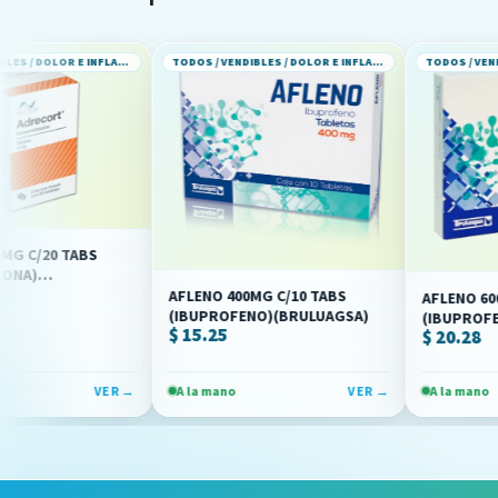
TODOS / VENDIBLES / DOLOR E INFLAMACION
TODOS / VENDIBLES / DOLOR E INFLAMACION
ABS
AFLENO 400MG C/10 TABS
AFLENO 600MG C/10 
(IBUPROFENO)(BRULUAGSA)
(IBUPROFENO)(BRUL
$ 15.25
$ 20.28
VER →
A la mano
VER →
A la mano