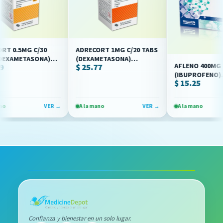
.5MG C/30
ADRECORT 1MG C/20 TABS
AMETASONA)
(DEXAMETASONA)
AFLENO 400MG C/10
$ 25.77
TUS)
(ALLEN/AVITUS)
(IBUPROFENO)
$ 15.25
(BRULUAGSA)
VER →
A la mano
VER →
A la mano
Confianza y bienestar en un solo lugar.