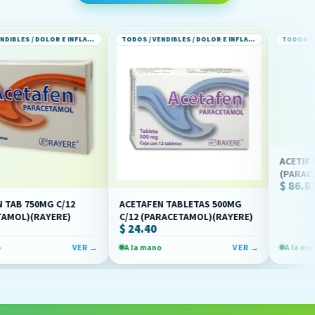
TODOS / VENDIBLES / DOLOR E INFLAMACION
TODOS / VENDIBLES / DOLOR E INFLAMACION
ACETIF SI SOL INY
(PARACETAMOL)(
$ 86.87
G C/12
ACETAFEN TABLETAS 500MG
YERE)
C/12 (PARACETAMOL)(RAYERE)
$ 24.40
VER →
A la mano
VER →
A la mano