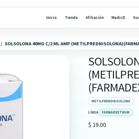
Inicio
Tienda
Afiliación
MedicD
Su
SOLSOLONA 40MG C/2 ML AMP (METILPREDNISOLONA)(FAR
SOLSOLON
(METILPR
(FARMADE
METILPRENDNISOLONA
LÍNEA
FARMADEXTRUM
$
19.00