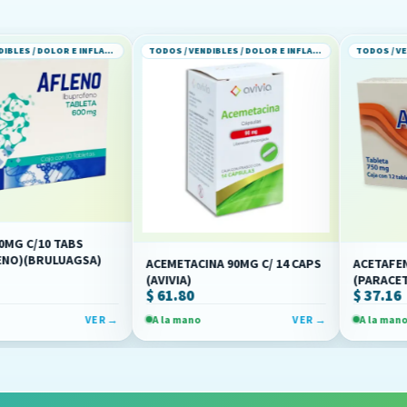
TODOS / VENDIBLES / DOLOR E INFLAMACION
TODOS / VENDIBLES / DOLOR E INFLAMACION
TABS
UAGSA)
ACEMETACINA 90MG C/ 14 CAPS
ACETAFEN TAB 750M
(AVIVIA)
(PARACETAMOL)(RA
$ 61.80
$ 37.16
VER →
A la mano
VER →
A la mano