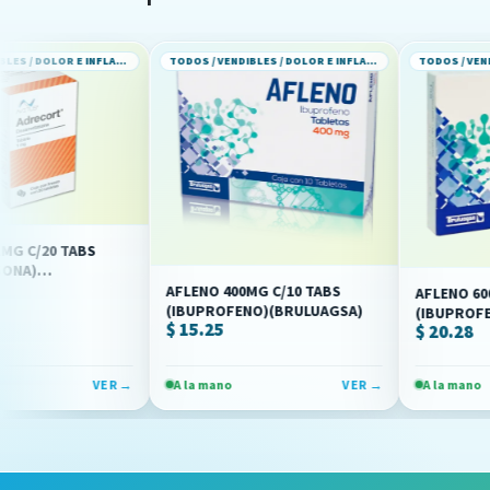
TODOS / VENDIBLES / DOLOR E INFLAMACION
TODOS / VENDIBLES / DOLOR E INFLAMACION
ABS
AFLENO 400MG C/10 TABS
AFLENO 600MG C/10 
(IBUPROFENO)(BRULUAGSA)
(IBUPROFENO)(BRUL
$ 15.25
$ 20.28
VER →
A la mano
VER →
A la mano