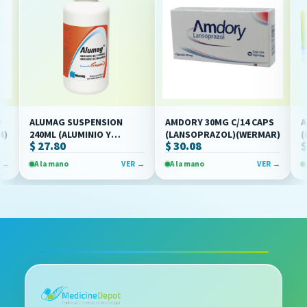
ALUMAG SUSPENSION
AMDORY 30MG C/14 CAPS
AMEBY
240ML (ALUMINIO Y
(LANSOPRAZOL)(WERMAR)
(MET
$ 27.80
$ 30.08
$ 97
MAGNESIO)(NOVAG)
(OFF
A la mano
VER →
A la mano
VER →
A la 