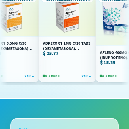
.5MG C/30
ADRECORT 1MG C/20 TABS
METASONA)
(DEXAMETASONA)
AFLENO 400MG C/10 
$ 25.77
US)
(ALLEN/AVITUS)
(IBUPROFENO)
$ 15.25
(BRULUAGSA)
VER →
A la mano
VER →
A la mano