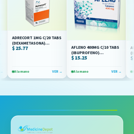
ADRECORT 1MG C/20 TABS
(DEXAMETASONA)
AFLENO 400MG C/10 TABS
$ 25.77
AFLEN
(ALLEN/AVITUS)
(IBUPROFENO)
(IBUP
$ 15.25
$ 20.
(BRULUAGSA)
(BRUL
A la mano
VER →
A la mano
VER →
A la 