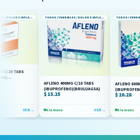
TODOS / VENDIBLES / DOLOR E INFLAMACION
TODOS / VENDIBLES / DOLOR E INFLAMACION
ABS
AFLENO 400MG C/10 TABS
AFLENO 600MG C/10 T
(IBUPROFENO)(BRULUAGSA)
(IBUPROFENO)(BRUL
$ 15.25
$ 20.28
VER →
A la mano
VER →
A la mano