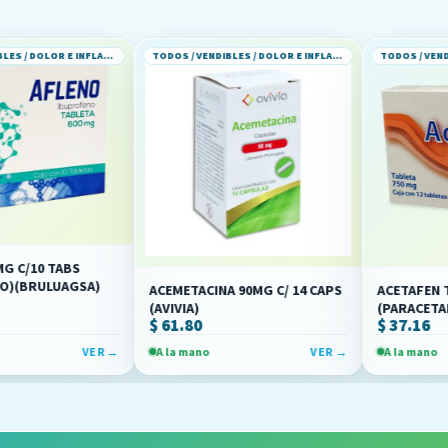
TODOS / VENDIBLES / DOLOR E INFLAMACION
TODOS / VENDIBLES / DOLOR E INFLAMACION
ABS
UAGSA)
ACEMETACINA 90MG C/ 14 CAPS
ACETAFEN TAB 750MG
(AVIVIA)
(PARACETAMOL)(RAY
$ 61.80
$ 37.16
VER →
A la mano
VER →
A la mano