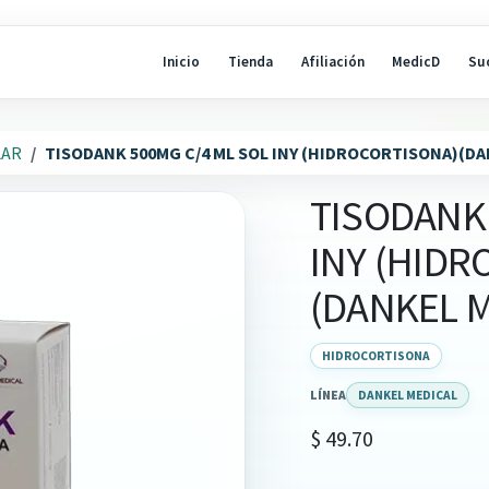
Inicio
Tienda
Afiliación
MedicD
Su
LAR
TISODANK 500MG C/4 ML SOL INY (HIDROCORTISONA)(DA
TISODANK 
INY (HID
(DANKEL M
HIDROCORTISONA
LÍNEA
DANKEL MEDICAL
$
49.70