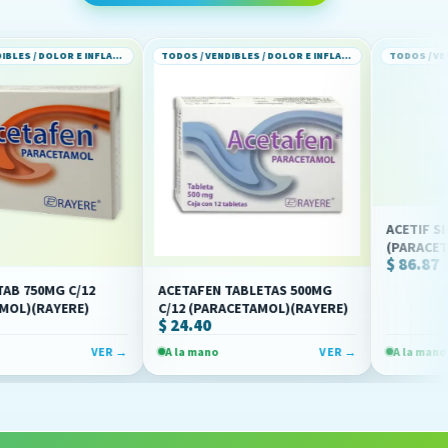
TODOS / VENDIBLES / DOLOR E INFLAMACION
TODOS / VENDIBLES / DOLOR E INFLAMACION
ACETIF SI SOL INY 
(PARACETAMOL)(N
$ 86.87
 C/12
ACETAFEN TABLETAS 500MG
ERE)
C/12 (PARACETAMOL)(RAYERE)
$ 24.40
VER →
A la mano
VER →
A la mano