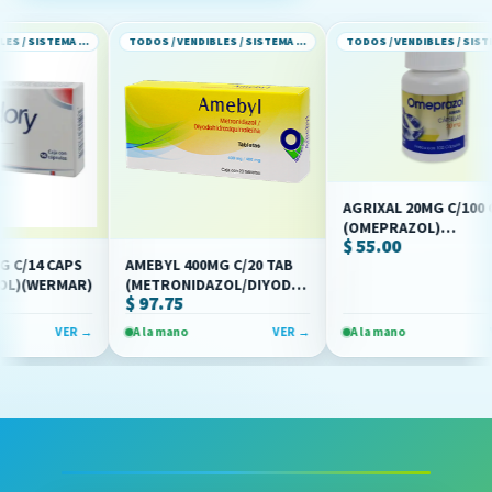
TODOS / VENDIBLES / SISTEMA GASTROINTESTINAL
TODOS / VENDIBLES / SISTEMA GASTROINTESTINAL
TODOS / VENDIBLES / SISTEMA GASTROINTESTINAL
AGRIXAL 20MG C/100 CAPS
(OMEPRAZOL)
$ 55.00
(BRULUAGSA)
14 CAPS
AMEBYL 400MG C/20 TAB
WERMAR)
(METRONIDAZOL/DIYODOHIDROXIQUINOLEINA)
$ 97.75
(OFFENBACH)
VER →
A la mano
VER →
A la mano
VER 