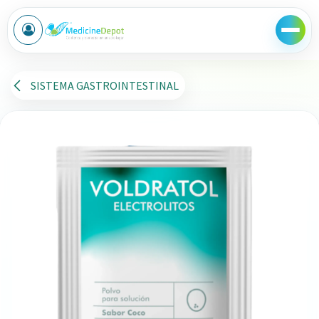
Ir al contenido
SISTEMA GASTROINTESTINAL