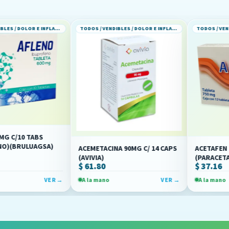
TODOS / VENDIBLES / DOLOR E INFLAMACION
TODOS / VENDIBLES / DOLOR E INFLAMACION
BS
AGSA)
ACEMETACINA 90MG C/ 14 CAPS
ACETAFEN TAB 750MG 
(AVIVIA)
(PARACETAMOL)(RAYE
$ 61.80
$ 37.16
VER →
A la mano
VER →
A la mano