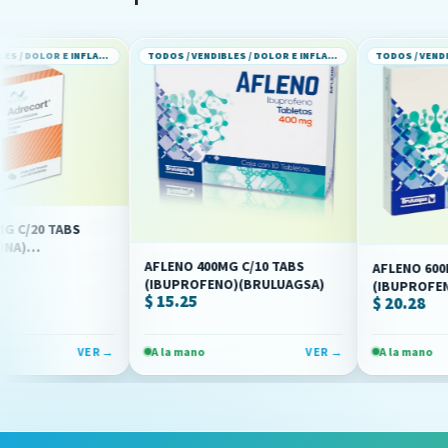
TODOS / VENDIBLES / DOLOR E INFLAMACION
TODOS / VENDIBLES / DOLOR E INFLAMACION
BS
AFLENO 400MG C/10 TABS
AFLENO 600MG C/10 TA
(IBUPROFENO)(BRULUAGSA)
(IBUPROFENO)(BRULU
$ 15.25
$ 20.28
VER →
A la mano
VER →
A la mano