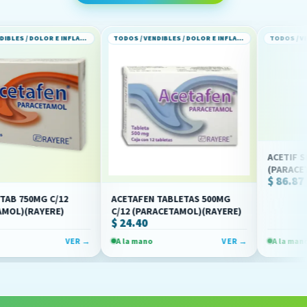
TODOS / VENDIBLES / DOLOR E INFLAMACION
TODOS / VENDIBLES / DOLOR E INFLAMACION
ACETIF SI SOL INY 1
(PARACETAMOL)(NO
$ 86.87
C/12
ACETAFEN TABLETAS 500MG
RE)
C/12 (PARACETAMOL)(RAYERE)
$ 24.40
VER →
A la mano
VER →
A la mano